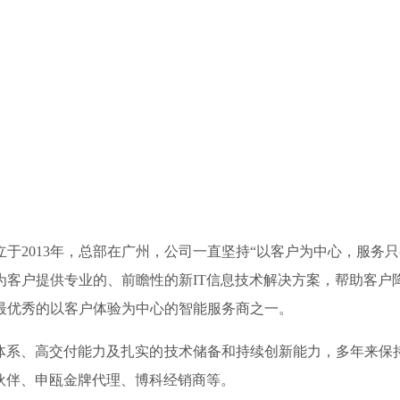
）成立于2013年，总部在广州，公司一直坚持“以客户为中心，服
为客户提供专业的、前瞻性的新IT信息技术解决方案，帮助客户
最优秀的以客户体验为中心的智能服务商之一。
体系、高交付能力及扎实的技术储备和持续创新能力，多年来保
伙伴、申瓯金牌代理、博科经销商等。