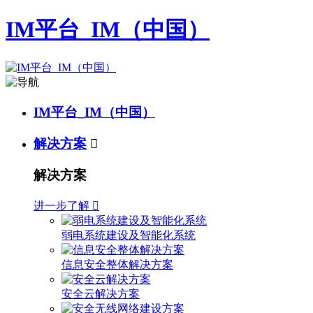
IM平台_IM（中国）
IM平台_IM（中国）
解决方案

解决方案
进一步了解

弱电系统建设及智能化系统
信息安全整体解决方案
安全云解决方案