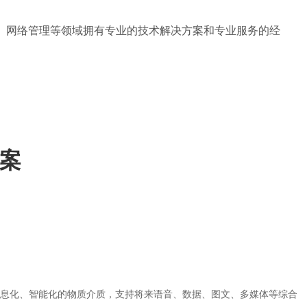
全、网络管理等领域拥有专业的技术解决方案和专业服务的经
案
息化、智能化的物质介质，支持将来语音、数据、图文、多媒体等综合