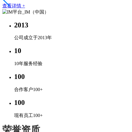
查看详情 +
2013
公司成立于2013年
10
10年服务经验
100
合作客户100+
100
现有员工100+
荣誉资质