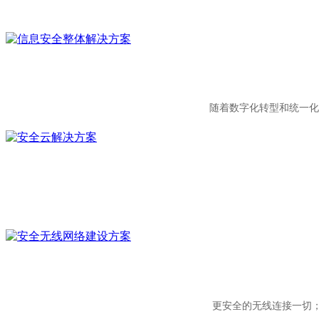
随着数字化转型和统一化
更安全的无线连接一切；